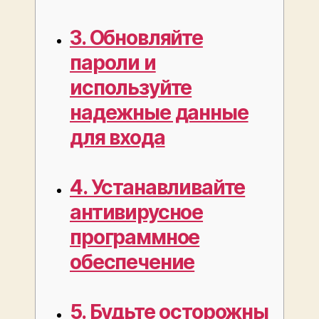
3. Обновляйте
пароли и
используйте
надежные данные
для входа
4. Устанавливайте
антивирусное
программное
обеспечение
5. Будьте осторожны