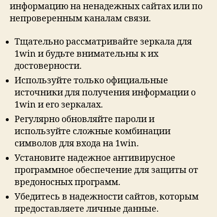
информацию на ненадежных сайтах или по
непроверенным каналам связи.
Тщательно рассматривайте зеркала для
1win и будьте внимательны к их
достоверности.
Используйте только официальные
источники для получения информации о
1win и его зеркалах.
Регулярно обновляйте пароли и
используйте сложные комбинации
символов для входа на 1win.
Установите надежное антивирусное
программное обеспечение для защиты от
вредоносных программ.
Убедитесь в надежности сайтов, которым
предоставляете личные данные.