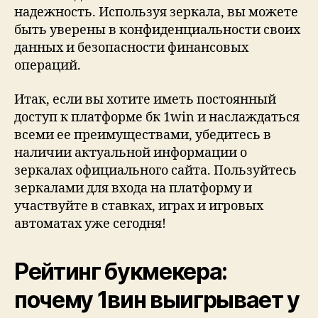
надежность. Используя зеркала, вы можете
быть уверены в конфиденциальности своих
данных и безопасности финансовых
операций.
Итак, если вы хотите иметь постоянный
доступ к платформе бк 1win и наслаждаться
всеми ее преимуществами, убедитесь в
наличии актуальной информации о
зеркалах официального сайта. Пользуйтесь
зеркалами для входа на платформу и
участвуйте в ставках, играх и игровых
автоматах уже сегодня!
Рейтинг букмекера:
почему 1вин выигрывает у