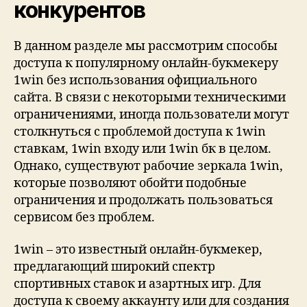
конкурентов
В данном разделе мы рассмотрим способы
доступа к популярному онлайн-букмекеру
1win без использования официального
сайта. В связи с некоторыми техническими
ограничениями, иногда пользователи могут
столкнуться с проблемой доступа к 1win
ставкам, 1win входу или 1win бк в целом.
Однако, существуют рабочие зеркала 1win,
которые позволяют обойти подобные
ограничения и продолжать пользоваться
сервисом без проблем.
1win – это известный онлайн-букмекер,
предлагающий широкий спектр
спортивных ставок и азартных игр. Для
доступа к своему аккаунту или для создания