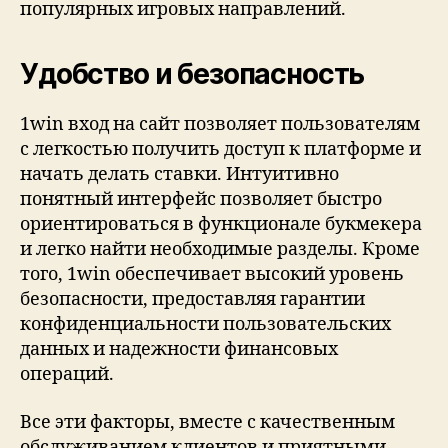
популярных игровых направлений.
Удобство и безопасность
1win вход на сайт позволяет пользователям
с легкостью получить доступ к платформе и
начать делать ставки. Интуитивно
понятный интерфейс позволяет быстро
ориентироваться в функционале букмекера
и легко найти необходимые разделы. Кроме
того, 1win обеспечивает высокий уровень
безопасности, предоставляя гарантии
конфиденциальности пользовательских
данных и надежности финансовых
операций.
Все эти факторы, вместе с качественным
обслуживанием клиентов и приятными