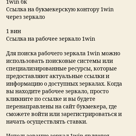
1win бк
Ссылка на букмекерскую контору 1win
через зеркало
1 вин
Ссылка на рабочее зеркало 1win
Для поиска рабочего зеркала 1win можно
использовать поисковые системы или
специализированные ресурсы, которые
предоставляют актуальные ссылки и
информацию о доступных зеркалах. Когда
вы находите рабочее зеркало, просто
кликните по ссылке и вы будете
перенаправлены на сайт букмекера, где
сможете войти или зарегистрироваться и
начать осуществлять ставки.