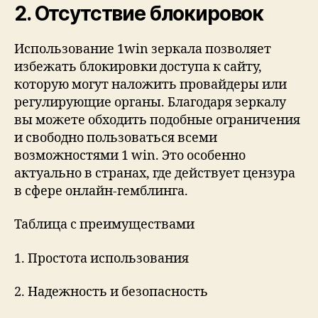
2. Отсутствие блокировок
Использование 1win зеркала позволяет
избежать блокировки доступа к сайту,
которую могут наложить провайдеры или
регулирующие органы. Благодаря зеркалу
вы можете обходить подобные ограничения
и свободно пользоваться всеми
возможностями 1 win. Это особенно
актуально в странах, где действует цензура
в сфере онлайн-гемблинга.
Таблица с преимуществами
1. Простота использования
2. Надежность и безопасность