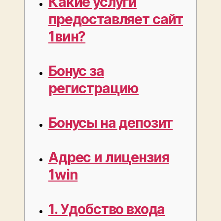
Какие услуги
предоставляет сайт
1вин?
Бонус за
регистрацию
Бонусы на депозит
Адрес и лицензия
1win
1. Удобство входа