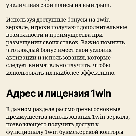
увеличивая свои шансы на выигрыш.
Используя доступные бонусы на 1win
зеркале, игроки получают дополнительные
возможности и преимущества при
размещении своих ставок. Важно помнить,
что каждый бонус имеет свои условия
активации и использования, которые
следует внимательно изучить, чтобы
использовать их наиболее эффективно.
Адрес и лицензия 1win
В данном разделе рассмотрены основные
преимущества использования 1win зеркала,
позволяющего получить доступ к
функционалу 1win букмекерской конторы