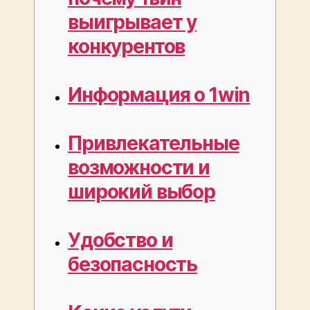
выигрывает у
конкурентов
Информация о 1win
Привлекательные
возможности и
широкий выбор
Удобство и
безопасность