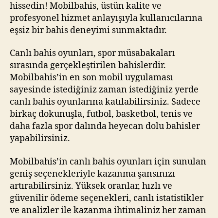
hissedin! Mobilbahis, üstün kalite ve
profesyonel hizmet anlayışıyla kullanıcılarına
eşsiz bir bahis deneyimi sunmaktadır.
Canlı bahis oyunları, spor müsabakaları
sırasında gerçekleştirilen bahislerdir.
Mobilbahis’in en son mobil uygulaması
sayesinde istediğiniz zaman istediğiniz yerde
canlı bahis oyunlarına katılabilirsiniz. Sadece
birkaç dokunuşla, futbol, basketbol, tenis ve
daha fazla spor dalında heyecan dolu bahisler
yapabilirsiniz.
Mobilbahis’in canlı bahis oyunları için sunulan
geniş seçenekleriyle kazanma şansınızı
artırabilirsiniz. Yüksek oranlar, hızlı ve
güvenilir ödeme seçenekleri, canlı istatistikler
ve analizler ile kazanma ihtimaliniz her zaman