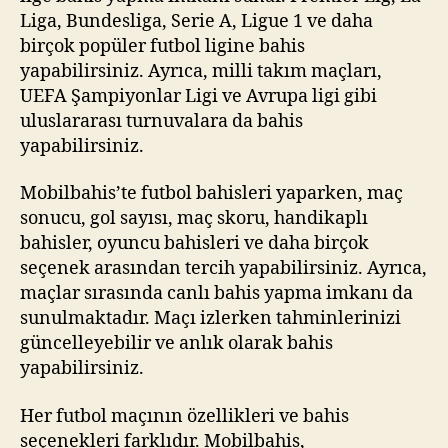
Liga, Bundesliga, Serie A, Ligue 1 ve daha
birçok popüler futbol ligine bahis
yapabilirsiniz. Ayrıca, milli takım maçları,
UEFA Şampiyonlar Ligi ve Avrupa ligi gibi
uluslararası turnuvalara da bahis
yapabilirsiniz.
Mobilbahis’te futbol bahisleri yaparken, maç
sonucu, gol sayısı, maç skoru, handikaplı
bahisler, oyuncu bahisleri ve daha birçok
seçenek arasından tercih yapabilirsiniz. Ayrıca,
maçlar sırasında canlı bahis yapma imkanı da
sunulmaktadır. Maçı izlerken tahminlerinizi
güncelleyebilir ve anlık olarak bahis
yapabilirsiniz.
Her futbol maçının özellikleri ve bahis
seçenekleri farklıdır. Mobilbahis,