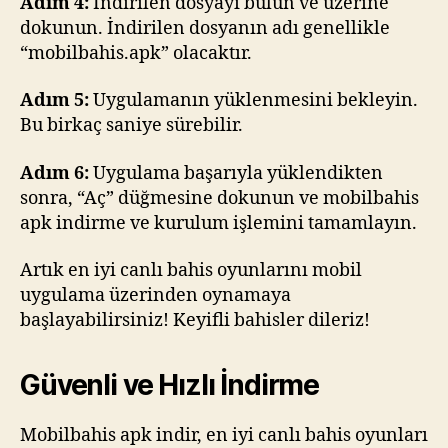
Adım 4:
İndirilen dosyayı bulun ve üzerine
dokunun. İndirilen dosyanın adı genellikle
“mobilbahis.apk” olacaktır.
Adım 5:
Uygulamanın yüklenmesini bekleyin.
Bu birkaç saniye sürebilir.
Adım 6:
Uygulama başarıyla yüklendikten
sonra, “Aç” düğmesine dokunun ve mobilbahis
apk indirme ve kurulum işlemini tamamlayın.
Artık en iyi canlı bahis oyunlarını mobil
uygulama üzerinden oynamaya
başlayabilirsiniz! Keyifli bahisler dileriz!
Güvenli ve Hızlı İndirme
Mobilbahis apk indir, en iyi canlı bahis oyunları