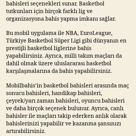
bahisleri seçenekleri sunar. Basketbol
tutkunları için birçok farklı lig ve
organizasyona bahis yapma imkanı sağlar.
Bu mobil uygulama ile NBA, EuroLeague,
Türkiye Basketbol Süper Ligi gibi dünyanın en
prestijli basketbol liglerine bahis
yapabilirsiniz. Ayrıca, milli takım maçları da
dahil olmak üzere uluslararası basketbol
karşılaşmalarına da bahis yapabilirsiniz.
Mobilbahis’in basketbol bahisleri arasında maç
sonucu bahisleri, handikap bahisleri,
çeyrek/yarı zaman bahisleri, oyuncu bahisleri
ve daha birçok seçenek bulunur. Ayrıca, canlı
bahisler ile maçları takip ederken anlık olarak
bahislerinizi yapabilir ve kazanma şansınızı
artırabilirsiniz.