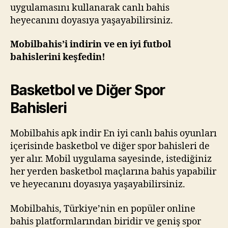
uygulamasını kullanarak canlı bahis
heyecanını doyasıya yaşayabilirsiniz.
Mobilbahis’i indirin ve en iyi futbol
bahislerini keşfedin!
Basketbol ve Diğer Spor
Bahisleri
Mobilbahis apk indir En iyi canlı bahis oyunları
içerisinde basketbol ve diğer spor bahisleri de
yer alır. Mobil uygulama sayesinde, istediğiniz
her yerden basketbol maçlarına bahis yapabilir
ve heyecanını doyasıya yaşayabilirsiniz.
Mobilbahis, Türkiye’nin en popüler online
bahis platformlarından biridir ve geniş spor