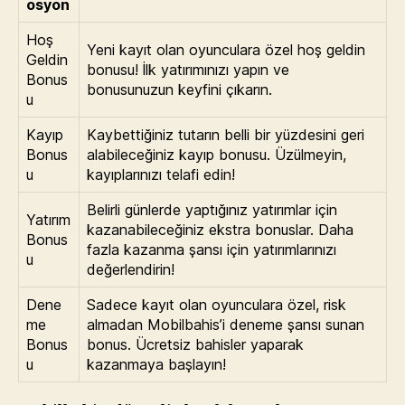
osyon
Hoş
Yeni kayıt olan oyunculara özel hoş geldin
Geldin
bonusu! İlk yatırımınızı yapın ve
Bonus
bonusunuzun keyfini çıkarın.
u
Kayıp
Kaybettiğiniz tutarın belli bir yüzdesini geri
Bonus
alabileceğiniz kayıp bonusu. Üzülmeyin,
u
kayıplarınızı telafi edin!
Belirli günlerde yaptığınız yatırımlar için
Yatırım
kazanabileceğiniz ekstra bonuslar. Daha
Bonus
fazla kazanma şansı için yatırımlarınızı
u
değerlendirin!
Dene
Sadece kayıt olan oyunculara özel, risk
me
almadan Mobilbahis’i deneme şansı sunan
Bonus
bonus. Ücretsiz bahisler yaparak
u
kazanmaya başlayın!