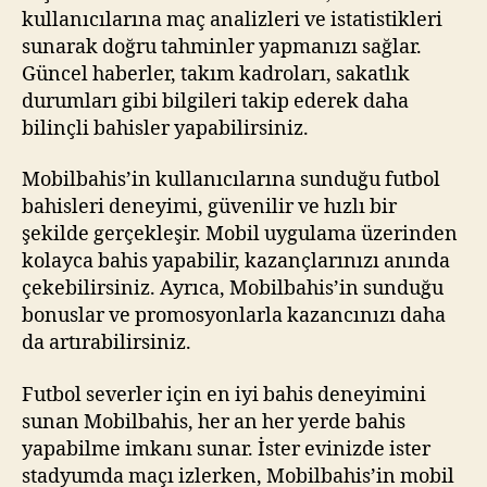
kullanıcılarına maç analizleri ve istatistikleri
sunarak doğru tahminler yapmanızı sağlar.
Güncel haberler, takım kadroları, sakatlık
durumları gibi bilgileri takip ederek daha
bilinçli bahisler yapabilirsiniz.
Mobilbahis’in kullanıcılarına sunduğu futbol
bahisleri deneyimi, güvenilir ve hızlı bir
şekilde gerçekleşir. Mobil uygulama üzerinden
kolayca bahis yapabilir, kazançlarınızı anında
çekebilirsiniz. Ayrıca, Mobilbahis’in sunduğu
bonuslar ve promosyonlarla kazancınızı daha
da artırabilirsiniz.
Futbol severler için en iyi bahis deneyimini
sunan Mobilbahis, her an her yerde bahis
yapabilme imkanı sunar. İster evinizde ister
stadyumda maçı izlerken, Mobilbahis’in mobil