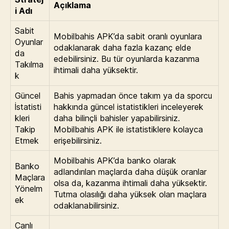
Açıklama
i Adı
Sabit
Mobilbahis APK’da sabit oranlı oyunlara
Oyunlar
odaklanarak daha fazla kazanç elde
da
edebilirsiniz. Bu tür oyunlarda kazanma
Takılma
ihtimali daha yüksektir.
k
Güncel
Bahis yapmadan önce takım ya da sporcu
İstatisti
hakkında güncel istatistikleri inceleyerek
kleri
daha bilinçli bahisler yapabilirsiniz.
Takip
Mobilbahis APK ile istatistiklere kolayca
Etmek
erişebilirsiniz.
Mobilbahis APK’da banko olarak
Banko
adlandırılan maçlarda daha düşük oranlar
Maçlara
olsa da, kazanma ihtimali daha yüksektir.
Yönelm
Tutma olasılığı daha yüksek olan maçlara
ek
odaklanabilirsiniz.
Canlı