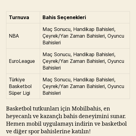
Turnuva
Bahis Seçenekleri
Maç Sonucu, Handikap Bahisleri,
NBA
Çeyrek/Yarı Zaman Bahisleri, Oyuncu
Bahisleri
Maç Sonucu, Handikap Bahisleri,
EuroLeague
Çeyrek/Yarı Zaman Bahisleri, Oyuncu
Bahisleri
Türkiye
Maç Sonucu, Handikap Bahisleri,
Basketbol
Çeyrek/Yarı Zaman Bahisleri, Oyuncu
Süper Ligi
Bahisleri
Basketbol tutkunları için Mobilbahis, en
heyecanlı ve kazançlı bahis deneyimini sunar.
Hemen mobil uygulamayı indirin ve basketbol
ve diğer spor bahislerine katılın!