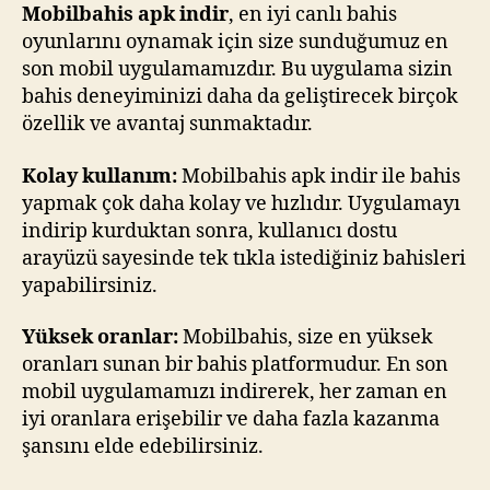
Mobilbahis apk indir
, en iyi canlı bahis
oyunlarını oynamak için size sunduğumuz en
son mobil uygulamamızdır. Bu uygulama sizin
bahis deneyiminizi daha da geliştirecek birçok
özellik ve avantaj sunmaktadır.
Kolay kullanım:
Mobilbahis apk indir ile bahis
yapmak çok daha kolay ve hızlıdır. Uygulamayı
indirip kurduktan sonra, kullanıcı dostu
arayüzü sayesinde tek tıkla istediğiniz bahisleri
yapabilirsiniz.
Yüksek oranlar:
Mobilbahis, size en yüksek
oranları sunan bir bahis platformudur. En son
mobil uygulamamızı indirerek, her zaman en
iyi oranlara erişebilir ve daha fazla kazanma
şansını elde edebilirsiniz.