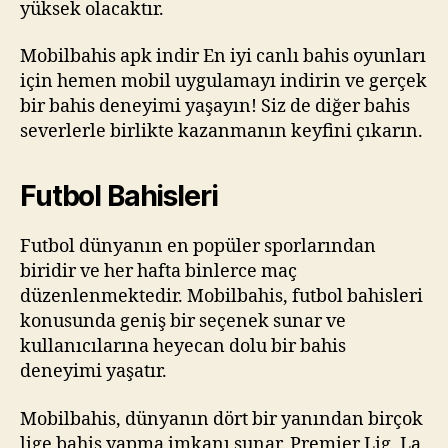
yüksek olacaktır.
Mobilbahis apk indir En iyi canlı bahis oyunları
için hemen mobil uygulamayı indirin ve gerçek
bir bahis deneyimi yaşayın! Siz de diğer bahis
severlerle birlikte kazanmanın keyfini çıkarın.
Futbol Bahisleri
Futbol dünyanın en popüler sporlarından
biridir ve her hafta binlerce maç
düzenlenmektedir. Mobilbahis, futbol bahisleri
konusunda geniş bir seçenek sunar ve
kullanıcılarına heyecan dolu bir bahis
deneyimi yaşatır.
Mobilbahis, dünyanın dört bir yanından birçok
lige bahis yapma imkanı sunar. Premier Lig, La