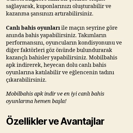
sağlayarak, kuponlarınızı oluşturabilir ve
kazanma şansınızı artırabilirsiniz.
Canlı bahis oyunları
ile maçın seyrine göre
anında bahis yapabilirsiniz. Takımların
performansını, oyuncuların kondisyonunu ve
diğer faktörleri göz önünde bulundurarak
kazançlı bahisler yapabilirsiniz. Mobilbahis
apk indirerek, heyecan dolu canlı bahis
oyunlarına katılabilir ve eğlencenin tadını
çıkarabilirsiniz.
Mobilbahis apk indir ve en iyi canlı bahis
oyunlarına hemen başla!
Özellikler ve Avantajlar