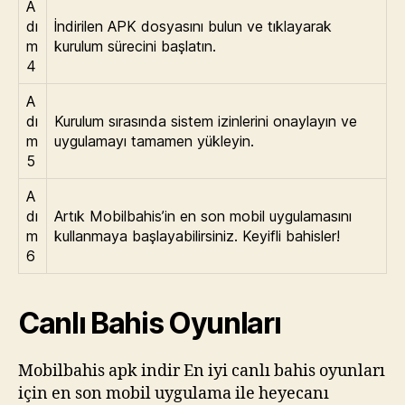
A
dı
İndirilen APK dosyasını bulun ve tıklayarak
m
kurulum sürecini başlatın.
4
A
dı
Kurulum sırasında sistem izinlerini onaylayın ve
m
uygulamayı tamamen yükleyin.
5
A
dı
Artık Mobilbahis’in en son mobil uygulamasını
m
kullanmaya başlayabilirsiniz. Keyifli bahisler!
6
Canlı Bahis Oyunları
Mobilbahis apk indir En iyi canlı bahis oyunları
için en son mobil uygulama ile heyecanı