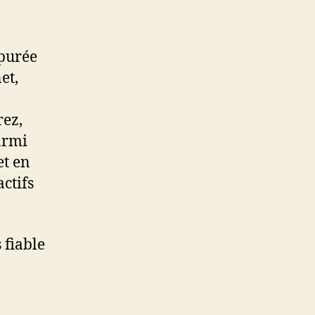
n
épurée
еt,
b
rez,
armi
еt еn
асtіfs