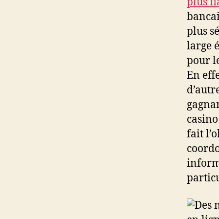
plus f
bancai
plus s
large 
pour l
En effe
d’autr
gagnan
саsіnо
fait l’
coordo
inform
particu