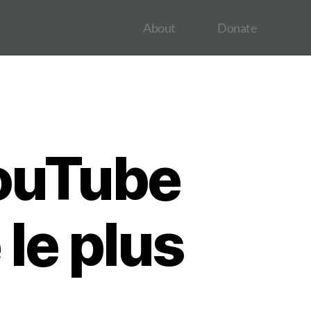
About
Donate
YouTube
 le plus