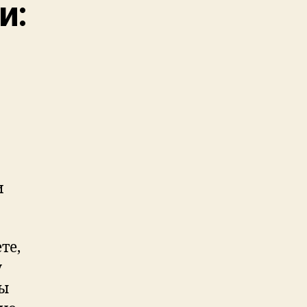
и:
и
те,
у
бы