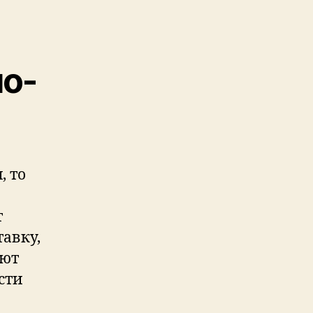
мо-
, то
т
тавку,
уют
сти