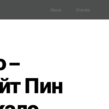
About
Donate
 –
йт Пин
кало