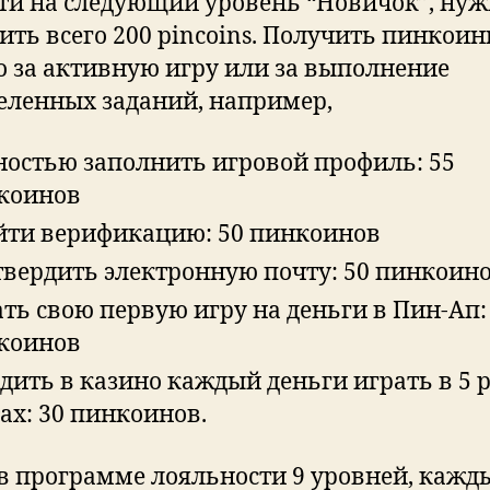
ти на следующий уровень “Новичок”, ну
ить всего 200 pincoins. Получить пинкои
 за активную игру или за выполнение
еленных заданий, например,
ностью заполнить игровой профиль: 55
коинов
йти верификацию: 50 пинкоинов
твердить электронную почту: 50 пинкоин
ть свою первую игру на деньги в Пин-Ап:
коинов
дить в казино каждый деньги играть в 5 
ах: 30 пинкоинов.
 в программе лояльности 9 уровней, кажд