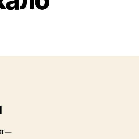
я
ми —