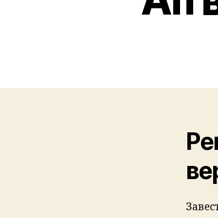
Ре
ве
Завес