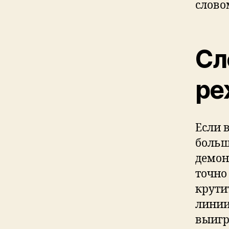
слово
Сл
ре
Если 
больш
демон
точно 
крути
линии
выигр