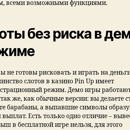
м, всеми возможными функциями.
оты без риска в де
жиме
вы не готовы рисковать и играть на деньги
инство слотов в казино Pin Up имеет
страционный режим. Демо игры работаю
так же, как обычные версии: вы делаете с
те барабаны, а выпавшие символы образ
 выплат. Есть только одно отличие – выве
ыш в бесплатной игре нельзя, для этого