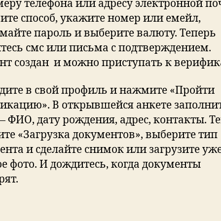
меру телефона или адресу электронной по
ите способ, укажите номер или емейл,
майте пароль и выберите валюту. Теперь
тесь смс или письма с подтверждением.
нт создан и можно приступать к верифик
дите в свой профиль и нажмите «Пройти
икацию». В открывшейся анкете заполнит
— ФИО, дату рождения, адрес, контакты. Т
те «Загрузка документов», выберите тип
ента и сделайте снимок или загрузите уж
ое фото. И дождитесь, когда документы
рят.