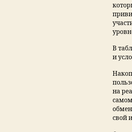
котор
приви
участ
уровн
В таб
и усл
Накоп
польз
на ре
самом
обмена
свой 