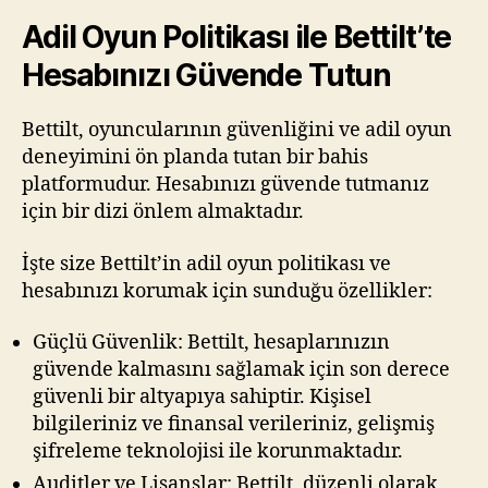
Adil Oyun Politikası ile Bettilt’te
Hesabınızı Güvende Tutun
Bettilt, oyuncularının güvenliğini ve adil oyun
deneyimini ön planda tutan bir bahis
platformudur. Hesabınızı güvende tutmanız
için bir dizi önlem almaktadır.
İşte size Bettilt’in adil oyun politikası ve
hesabınızı korumak için sunduğu özellikler:
Güçlü Güvenlik: Bettilt, hesaplarınızın
güvende kalmasını sağlamak için son derece
güvenli bir altyapıya sahiptir. Kişisel
bilgileriniz ve finansal verileriniz, gelişmiş
şifreleme teknolojisi ile korunmaktadır.
Auditler ve Lisanslar: Bettilt, düzenli olarak