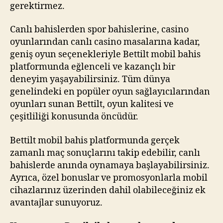
gerektirmez.
Canlı bahislerden spor bahislerine, casino
oyunlarından canlı casino masalarına kadar,
geniş oyun seçenekleriyle Bettilt mobil bahis
platformunda eğlenceli ve kazançlı bir
deneyim yaşayabilirsiniz. Tüm dünya
genelindeki en popüler oyun sağlayıcılarından
oyunları sunan Bettilt, oyun kalitesi ve
çeşitliliği konusunda öncüdür.
Bettilt mobil bahis platformunda gerçek
zamanlı maç sonuçlarını takip edebilir, canlı
bahislerde anında oynamaya başlayabilirsiniz.
Ayrıca, özel bonuslar ve promosyonlarla mobil
cihazlarınız üzerinden dahil olabileceğiniz ek
avantajlar sunuyoruz.