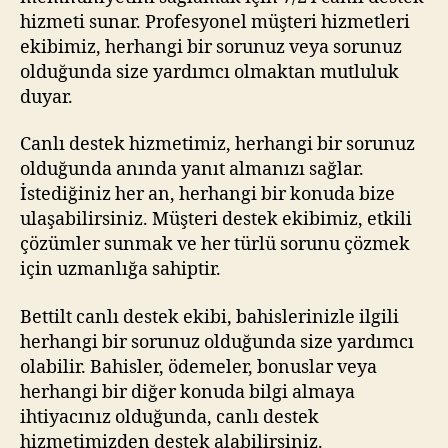
hizmeti sunar. Profesyonel müşteri hizmetleri
ekibimiz, herhangi bir sorunuz veya sorunuz
olduğunda size yardımcı olmaktan mutluluk
duyar.
Canlı destek hizmetimiz, herhangi bir sorunuz
olduğunda anında yanıt almanızı sağlar.
İstediğiniz her an, herhangi bir konuda bize
ulaşabilirsiniz. Müşteri destek ekibimiz, etkili
çözümler sunmak ve her türlü sorunu çözmek
için uzmanlığa sahiptir.
Bettilt canlı destek ekibi, bahislerinizle ilgili
herhangi bir sorunuz olduğunda size yardımcı
olabilir. Bahisler, ödemeler, bonuslar veya
herhangi bir diğer konuda bilgi almaya
ihtiyacınız olduğunda, canlı destek
hizmetimizden destek alabilirsiniz.