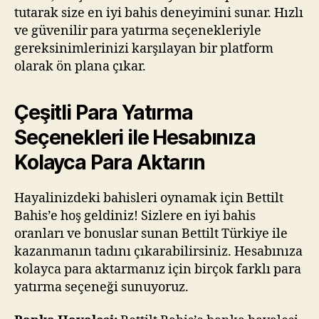
tutarak size en iyi bahis deneyimini sunar. Hızlı
ve güvenilir para yatırma seçenekleriyle
gereksinimlerinizi karşılayan bir platform
olarak ön plana çıkar.
Çeşitli Para Yatırma
Seçenekleri ile Hesabınıza
Kolayca Para Aktarın
Hayalinizdeki bahisleri oynamak için Bettilt
Bahis’e hoş geldiniz! Sizlere en iyi bahis
oranları ve bonuslar sunan Bettilt Türkiye ile
kazanmanın tadını çıkarabilirsiniz. Hesabınıza
kolayca para aktarmanız için birçok farklı para
yatırma seçeneği sunuyoruz.