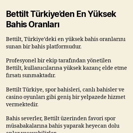
Bettilt Türkiye’den En Yüksek
Bahis Oranları
Bettilt, Türkiye’deki en yüksek bahis oranlarını
sunan bir bahis platformudur.
Profesyonel bir ekip tarafından yönetilen
Bettilt, kullanıcılarına yüksek kazanç elde etme
fırsatı sunmaktadır.
Bettilt Türkiye, spor bahisleri, canlı bahisler ve
casino oyunları gibi geniş bir yelpazede hizmet
vermektedir.
Bahis severler, Bettilt üzerinden favori spor
müsabakalarına bahis yaparak heyecan dolu