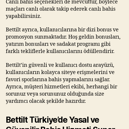
Canlı bahis seçenekleri de mevcuttur, böylece
maçları canlı olarak takip ederek canlı bahis
yapabilirsiniz.
Bettilt ayrıca, kullanıcılarına bir dizi bonus ve
promosyon sunmaktadır. Hoş geldin bonusları,
yatırım bonusları ve sadakat programı gibi
farklı tekliflerle kullanıcılarını ödüllendirir.
Bettilt’in güvenli ve kullanıcı dostu arayüzü,
kullanıcıların kolayca siteye erişmelerini ve
favori sporlarına bahis yapmalarını sağlar.
Ayrıca, müşteri hizmetleri ekibi, herhangi bir
sorunuz veya sorununuz olduğunda size
yardımcı olacak şekilde hazırdır.
Bettilt Türkiye’de Yasal ve