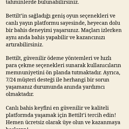
tahminlerde bulunabilirsiniz.
Bettilt’in sağladığı geniş oyun seçenekleri ve
canlı yayın platformu sayesinde, heyecan dolu
bir bahis deneyimi yaşarsınız. Maçları izlerken
aynı anda bahis yapabilir ve kazancınızı
artırabilirsiniz.
Bettilt, güvenilir ödeme yöntemleri ve hızlı
para çekme seçenekleri sunarak kullanıcıların
memnuniyetini ön planda tutmaktadır. Ayrıca,
7/24 müşteri desteği ile herhangi bir sorun
yaşamanız durumunda anında yardımcı
olmaktadır.
Canlı bahis keyfini en güvenilir ve kaliteli
platformda yaşamak için Bettilt’i tercih edin!
Hemen ücretsiz olarak üye olun ve kazanmaya