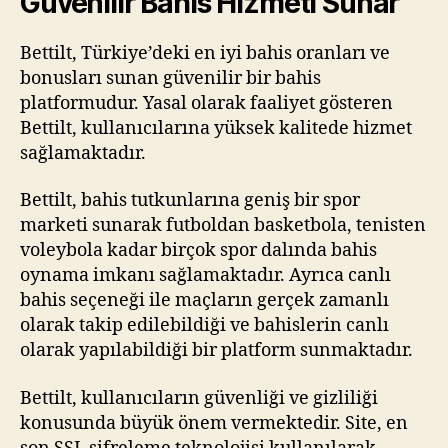
Güvenilir Bahis Hizmeti Sunar
Bettilt, Türkiye’deki en iyi bahis oranları ve
bonusları sunan güvenilir bir bahis
platformudur. Yasal olarak faaliyet gösteren
Bettilt, kullanıcılarına yüksek kalitede hizmet
sağlamaktadır.
Bettilt, bahis tutkunlarına geniş bir spor
marketi sunarak futboldan basketbola, tenisten
voleybola kadar birçok spor dalında bahis
oynama imkanı sağlamaktadır. Ayrıca canlı
bahis seçeneği ile maçların gerçek zamanlı
olarak takip edilebildiği ve bahislerin canlı
olarak yapılabildiği bir platform sunmaktadır.
Bettilt, kullanıcıların güvenliği ve gizliliği
konusunda büyük önem vermektedir. Site, en